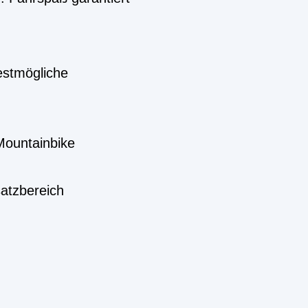
estmögliche
-Mountainbike
atzbereich