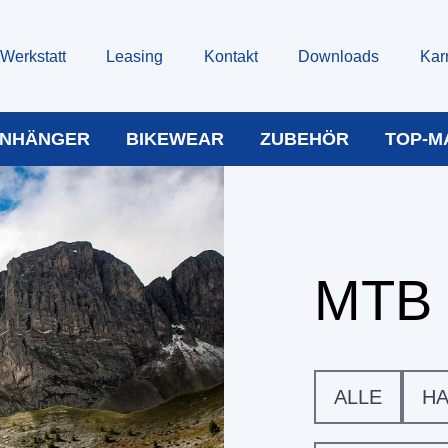
Werkstatt
Leasing
Kontakt
Downloads
Kar
NHÄNGER
BIKEWEAR
ZUBEHÖR
TOP-M
MTB 
ALLE
HA