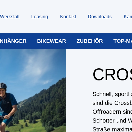
Werkstatt
Leasing
Kontakt
Downloads
Kar
NHÄNGER
BIKEWEAR
ZUBEHÖR
TOP-M
CRO
Schnell, sportl
sind die Crossb
Offroadern sin
Schotter und W
Straße maximal